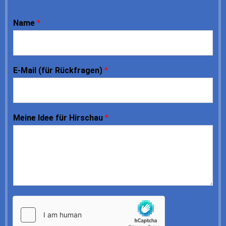
Name
*
E-Mail (für Rückfragen)
*
Meine Idee für Hirschau
*