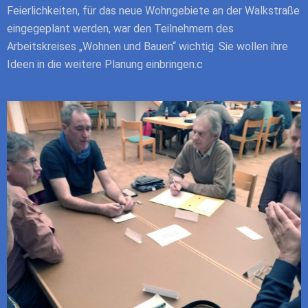
Feierlichkeiten, für das neue
Wohngebiete an der Walkstraße
eingegeplant werden, war den Teilnehmern des
Arbeitskreises „Wohnen und Bauen“ wichtig.
Sie wollen ihre
Ideen in die weitere
Planung einbringen.c