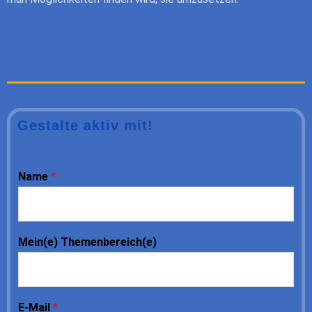
Gestalte aktiv mit!
Name
*
Mein(e) Themenbereich(e)
E-Mail
*